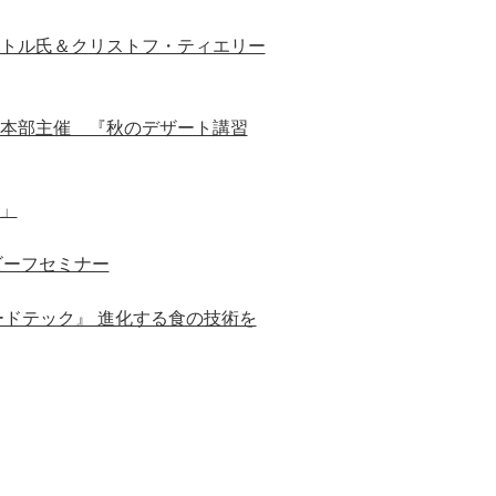
トル氏＆クリストフ・ティエリー
本部主催 『秋のデザート講習
」
ビーフセミナー
ドテック』 進化する食の技術を