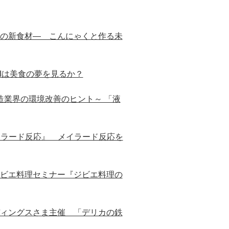
の新食材― こんにゃくと作る未
Iは美食の夢を見るか？
造業界の環境改善のヒント～ 「液
イラード反応』 メイラード反応を
ビエ料理セミナー『ジビエ料理の
ィングスさま主催 「デリカの鉄