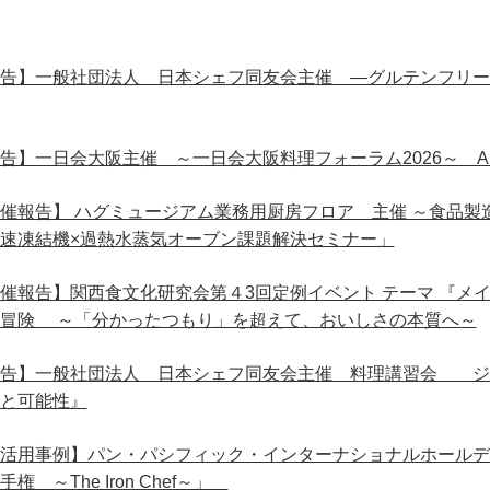
告】一般社団法人 日本シェフ同友会主催 ―グルテンフリー
告】一日会大阪主催 ～一日会大阪料理フォーラム2026～ A
催報告】 ハグミュージアム業務用厨房フロア 主催 ～食品製
速凍結機×過熱水蒸気オーブン課題解決セミナー」
催報告】関西食文化研究会第４3回定例イベント テーマ 『メ
冒険 ～「分かったつもり」を超えて、おいしさの本質へ～
報告】一般社団法人 日本シェフ同友会主催 料理講習会 ジ
と可能性』
活用事例】パン・パシフィック・インターナショナルホールデ
手権 ～The Iron Chef～」