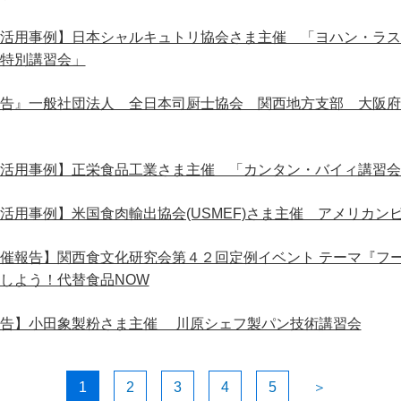
活用事例】日本シャルキュトリ協会さま主催 「ヨハン・ラス
特別講習会」
告』一般社団法人 全日本司厨士協会 関西地方支部 大阪府
活用事例】正栄食品工業さま主催 「カンタン・バイィ講習会
活用事例】米国食肉輸出協会(USMEF)さま主催 アメリカン
催報告】関西食文化研究会第４２回定例イベント テーマ『フー
しよう！代替食品NOW
告】小田象製粉さま主催 川原シェフ製パン技術講習会
1
2
3
4
5
＞