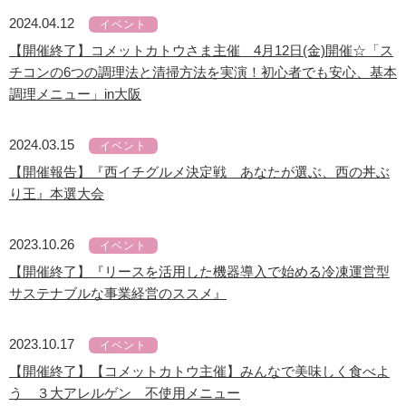
2024.04.12
イベント
【開催終了】コメットカトウさま主催 4月12日(金)開催☆「ス
チコンの6つの調理法と清掃方法を実演！初心者でも安心、基本
調理メニュー」in大阪
2024.03.15
イベント
【開催報告】『西イチグルメ決定戦 あなたが選ぶ、西の丼ぶ
り王』本選大会
2023.10.26
イベント
【開催終了】『リースを活用した機器導入で始める冷凍運営型
サステナブルな事業経営のススメ』
2023.10.17
イベント
【開催終了】【コメットカトウ主催】みんなで美味しく食べよ
う ３大アレルゲン 不使用メニュー