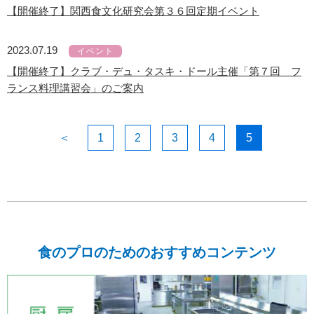
【開催終了】関西食文化研究会第３６回定期イベント
2023.07.19
イベント
【開催終了】クラブ・デュ・タスキ・ドール主催「第７回 フ
ランス料理講習会」のご案内
＜
1
2
3
4
5
食のプロのためのおすすめコンテンツ