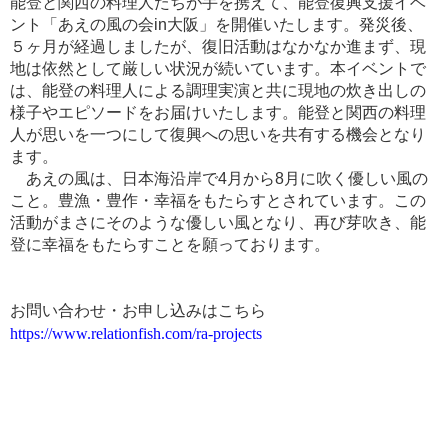
能登と関西の料理人たちが手を携えて、能登復興支援イベ
ント「あえの風の会in大阪」を開催いたします。発災後、
５ヶ月が経過しましたが、復旧活動はなかなか進まず、現
地は依然として厳しい状況が続いています。本イベントで
は、能登の料理人による調理実演と共に現地の炊き出しの
様子やエピソードをお届けいたします。能登と関西の料理
人が思いを一つにして復興への思いを共有する機会となり
ます。
あえの風は、日本海沿岸で4月から8月に吹く優しい風の
こと。豊漁・豊作・幸福をもたらすとされています。この
活動がまさにそのような優しい風となり、再び芽吹き、能
登に幸福をもたらすことを願っております。
お問い合わせ・お申し込みはこちら
https://www.relationfish.com/ra-projects