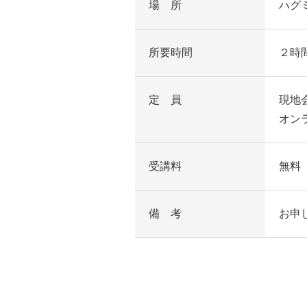
場 所
ハグ
所要時間
２時
定 員
現地
オン
受講料
無料
備 考
お申