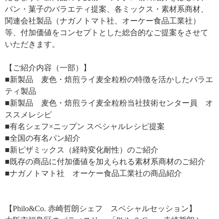
パン・菓子のバラエティ提案、各ミックス・素材系商材、
関連会社製品（ナガノトマト社、オーケー食品工業社）
等、付加価値をコンセプトとした総合的なご提案をさせて
いただきます。
【ご紹介内容（一部）】
■新製品 麦色・焙煎ライ麦全粒粉の特徴を活かしたバラエ
ティ製品
■新製品 麦色・焙煎ライ麦全粒粉当社技術センター員 オ
ススメレシピ
■有名シェフ×ニップン スペシャルレシピ提案
■全国の有名パン紹介
■新ピザミックス（経時変化耐性）のご紹介
■既存の商品に付加価値を加えられる素材系商材のご紹介
■ナガノトマト社 オーケー食品工業社の商品紹介
【Philo&Co. 赤崎哲朗シェフ スペシャルセッション】