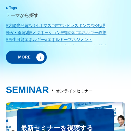
Tags
テーマから探す
#太陽光発電
#バイオマス
#デマンドレスポンス
#水処理
#EV・蓄電池
#メタネーション
#補助金
#エネルギー政策
#再生可能エネルギー
#エネルギーマネジメント
#レジリエンス・BCP
#GX
#脱炭素経営
#エネルギー情勢
#次世代エネルギー
#ZEB
MORE
SEMINAR
/
オンラインセミナー
最新セミナーを視聴する