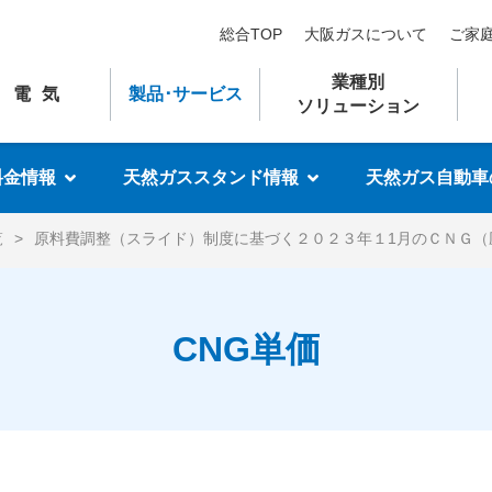
総合TOP
大阪ガスについて
ご家
業種別
電気
製品
･
サービス
ソリューション
料金情報
天然ガススタンド情報
天然ガス自動車
覧
原料費調整（スライド）制度に基づく２０２３年１1月のＣＮＧ（
CNG単価