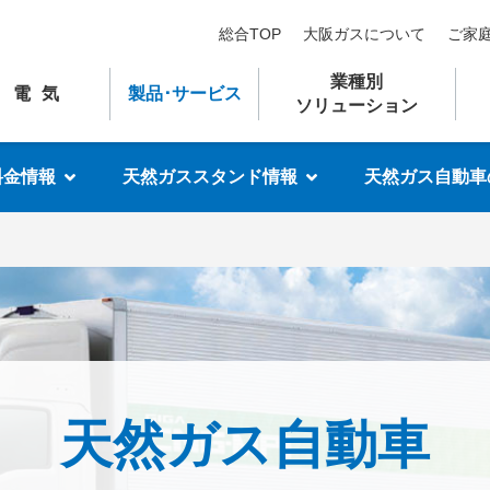
総合TOP
大阪ガスについて
ご家
業種別
電気
製品
･
サービス
ソリューション
料金情報
天然ガススタンド情報
天然ガス自動車
天然ガス自動車