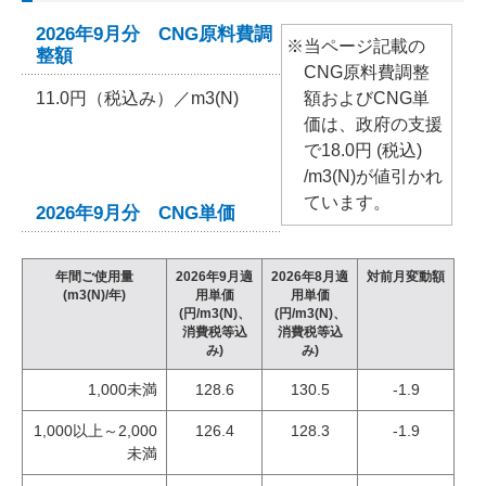
2026年9月分 CNG原料費調
※当ページ記載の
整額
CNG原料費調整
11.0円（税込み）／m3(N)
額およびCNG単
価は、政府の支援
で18.0円 (税込)
/m3(N)が値引かれ
ています。
2026年9月分 CNG単価
年間ご使用量
2026年9月適
2026年8月適
対前月変動額
(m3(N)/年)
用単価
用単価
(円/m3(N)、
(円/m3(N)、
消費税等込
消費税等込
み)
み)
1,000未満
128.6
130.5
-1.9
1,000以上～2,000
126.4
128.3
-1.9
未満