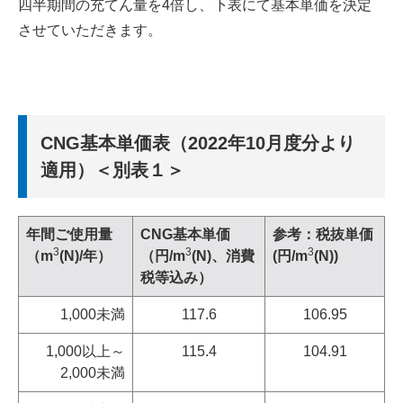
四半期間の充てん量を4倍し、下表にて基本単価を決定
させていただきます。
CNG基本単価表（2022年10月度分より
適用）＜別表１＞
年間ご使用量
CNG基本単価
参考：税抜単価
3
3
3
（m
(N)/年）
（円/m
(N)、消費
(円/m
(N))
税等込み）
1,000未満
117.6
106.95
1,000以上～
115.4
104.91
2,000未満