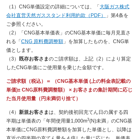
（1）CNG単価設定の詳細については、「
大阪ガス株式
会社直営天然ガススタンド利用約款（PDF）
」第4条を
ご参照ください。
（2）「CNG基本単価表」のCNG基本単価に毎月見直さ
れる「
CNG 原料費調整額
」を加算したものを、CNG単
価とします。
（3）
既存お客さま
のご請求額は、上記（2）により算定
したCNG単価にご使用量を乗じた金額です。
ご請求額（税込）＝ （CNG基本単価 (上の料金表記載の
単価)± CNG原料費調整額） × お客さまの集計期間に応じ
た当月使用量（円未満切り捨て）
（4）
新規お客さま
は、契約後初回充てん日の属する四
3
半期は単価表の「年間使用量1,000m
(N)未満」のCNG基
本単価にCNG原料費調整額を加算した単価とし、以降は
直近の四半期の充てん量を４倍した量に応じた、単価表