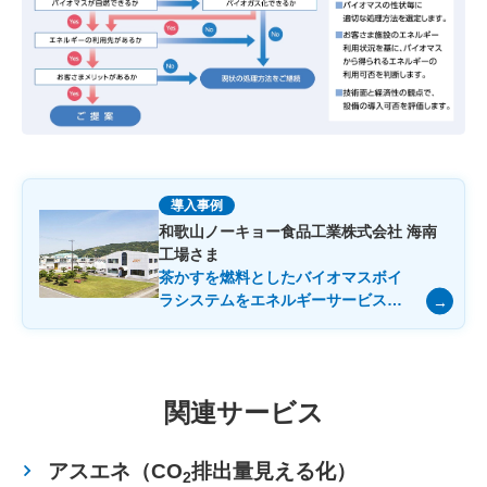
導入事例
和歌山ノーキョー食品工業株式会社 海南
工場さま
茶かすを燃料としたバイオマスボイ
ラシステムをエネルギーサービスで
導入した取り組みで、廃棄物量と
CO
排出量の削減を実現
2
関連サービス
アスエネ（CO
排出量見える化）
2