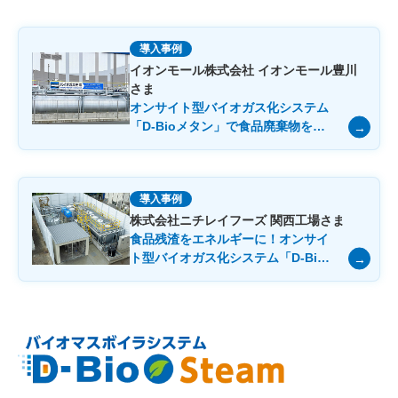
導入事例
イオンモール株式会社 イオンモール豊川
さま
オンサイト型バイオガス化システム
「D-Bioメタン」で食品廃棄物を半
減し、サーキュラーモールの実現を
推進
導入事例
株式会社ニチレイフーズ 関西工場さま
食品残渣をエネルギーに！オンサイ
ト型バイオガス化システム「D-Bio
メタン」でサスティナブルな工場を
実現