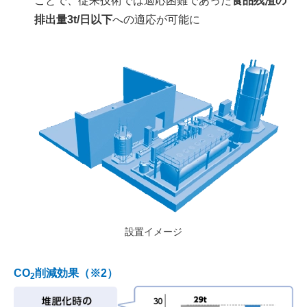
ことで、従来技術では適応困難であった
食品残渣の
排出量3t/日以下
への適応が可能に
設置イメージ
CO
削減効果（※2）
2