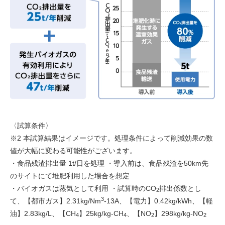
〈試算条件〉
※2 本試算結果はイメージです。処理条件によって削減効果の数
値が大幅に変わる可能性がございます。
・食品残渣排出量 1t/日を処理 ・導入前は、食品残渣を50km先
のサイトにて堆肥利用した場合を想定
・バイオガスは蒸気として利用 ・試算時のCO
排出係数とし
2
3
て、【都市ガス】2.31kg/Nm
-13A、【電力】0.42kg/kWh、【軽
油】2.83kg/L、【CH
】25kg/kg-CH
、【NO
】298kg/kg-NO
4
4
2
2