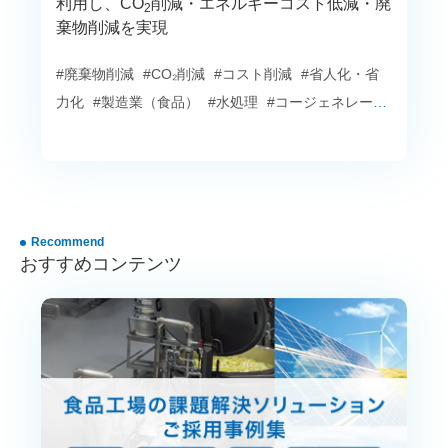
利用し、CO
削減・エネルギーコスト低減・廃
2
棄物削減を実現
#廃棄物削減
#CO₂削減
#コスト削減
#省人化・省
力化
#製造業（食品）
#水処理
#コージェネレーシ
ョン
#エネルギーサービス
Recommend
おすすめコンテンツ