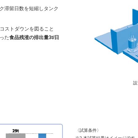
ク滞留日数を短縮しタンク
てコストダウンを図ること
った
食品残渣の排出量3t/日
設
〈試算条件〉
※2 本試算結果はイメージです