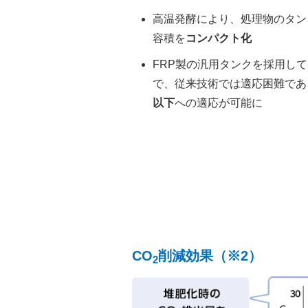
高温発酵により、処理物のタン
容積を
コンパクト化
FRP製の汎用タンクを採用し
で、従来技術では適応困難であ
以下
への適応が可能に
CO
削減効果（※2）
2