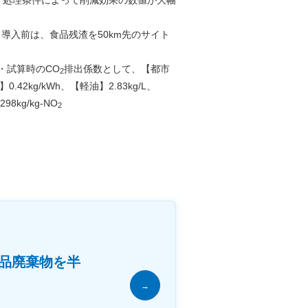
 ・導入前は、食品残渣を50km先のサイト
・試算時のCO
排出係数として、【都市
2
0.42kg/kWh、【軽油】2.83kg/L、
298kg/kg-NO
2
食品廃棄物を半