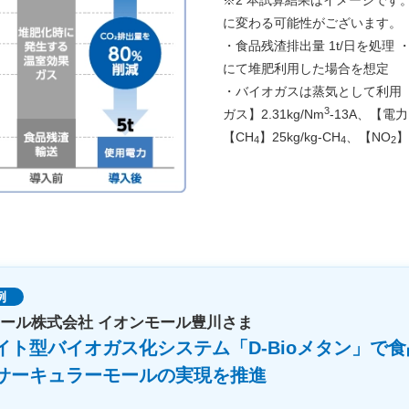
に変わる可能性がございます。
・食品残渣排出量 1t/日を処理
にて堆肥利用した場合を想定
・バイオガスは蒸気として利用 
3
ガス】2.31kg/Nm
-13A、【電力】
【CH
】25kg/kg-CH
、【NO
】
4
4
2
例
ール株式会社 イオンモール豊川さま
イト型バイオガス化システム「D-Bioメタン」で
サーキュラーモールの実現を推進