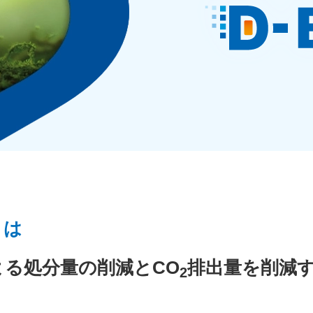
とは
よる処分量の削減とCO
排出量を削減
2