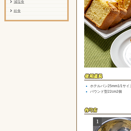
減塩食
給食
ホテルパン25mm1/1サイ
パウンド型22cm2個