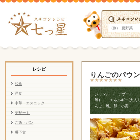
レシピ
りんごのパウ
和食
洋食
ジャンル / デザート 
等） エネルギー(大人1人
中華・エスニック
んご、乳、卵、小麦
デザート
ご飯・パン
嚥下食