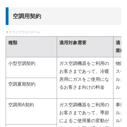
空調用契約
種類
適用対象需要
適し
業種
小型空調契約
ガス空調機器をご利用の
物販
お客さまであって、冷暖
スー
房用にガスをご使用にな
ル、
空調夏期契約
るお客さま向けの料金
ル
空調用A契約
ガス空調機器をご利用の
事務
お客さまであって、季節
ル、
によるご使用量の変動が
ル等