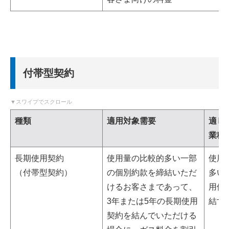
付帯型契約
種類
適用対象需要
適し
業種
長期使用契約
使用量の比較的多い一部
使用
（付帯型契約）
の個別約款を締結いただ
多い
けるお客さまであって、
用個
3年または5年の長期使用
結す
契約を結んでいただける