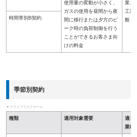
使用量の変動が小さく、
業、
ガスの使用を昼間から夜
工業
時間帯別B契約
間に移行または夕方のピ
般
ーク時の負荷制御を行う
ことができるお客さま向
けの料金
季節別契約
種類
適用対象需要
適し
業種