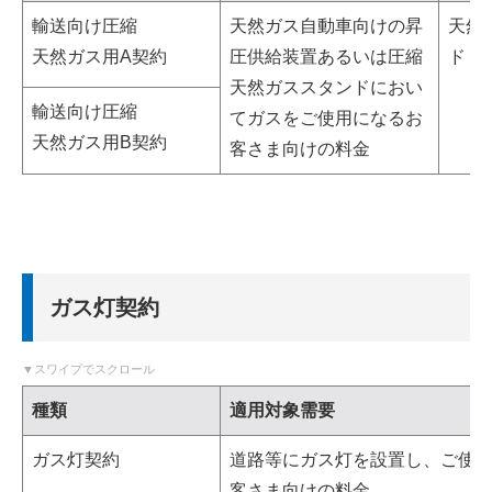
輸送向け圧縮
天然ガス自動車向けの昇
天然
天然ガス用A契約
圧供給装置あるいは圧縮
ド
天然ガススタンドにおい
輸送向け圧縮
てガスをご使用になるお
天然ガス用B契約
客さま向けの料金
ガス灯契約
種類
適用対象需要
ガス灯契約
道路等にガス灯を設置し、ご使
客さま向けの料金