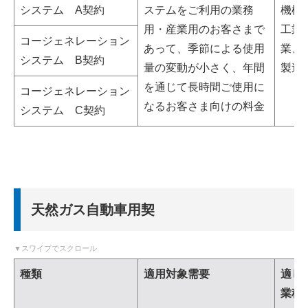
システム A契約
ステムをご利用の業務
機械
用・産業用のお客さまで
工業
コージェネレーション
あって、季節による使用
業、
システム B契約
量の変動が小さく、年間
製造
を通じて長時間ご使用に
コージェネレーション
なるお客さま向けの料金
システム C契約
天然ガス自動車用契
種類
適用対象需要
適し
業種