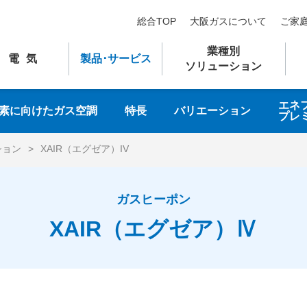
総合TOP
大阪ガスについて
ご家
業種別
電気
製品
･
サービス
ソリューション
エネ
素に向けたガス空調
特長
バリエーション
プレ
ション
XAIR（エグゼア）IV
ガスヒーポン
XAIR（エグゼア）Ⅳ