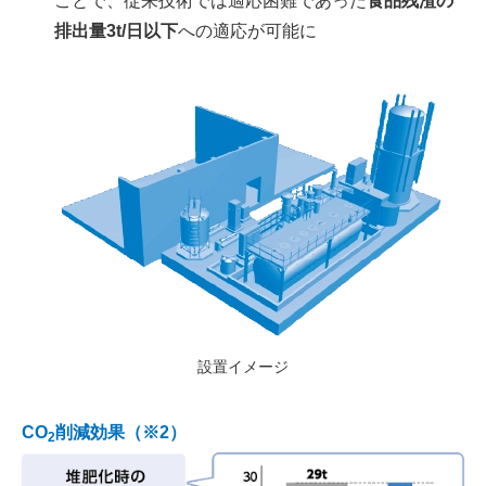
ことで、従来技術では適応困難であった
食品残渣の
排出量3t/日以下
への適応が可能に
設置イメージ
CO
削減効果（※2）
2