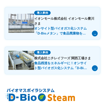
導入事例
イオンモール株式会社 イオンモール豊川
さま
オンサイト型バイオガス化システム
「D-Bioメタン」で食品廃棄物を半
減し、サーキュラーモールの実現を
推進
導入事例
株式会社ニチレイフーズ 関西工場さま
食品残渣をエネルギーに！オンサイ
ト型バイオガス化システム「D-Bio
メタン」でサスティナブルな工場を
実現