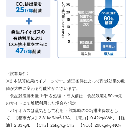
〈試算条件〉
※2 本試算結果はイメージです。処理条件によって削減効果の数
値が大幅に変わる可能性がございます。
・食品残渣排出量 1t/日を処理 ・導入前は、食品残渣を50km先
のサイトにて堆肥利用した場合を想定
・バイオガスは蒸気として利用 ・試算時のCO
排出係数とし
2
3
て、【都市ガス】2.31kg/Nm
-13A、【電力】0.42kg/kWh、【軽
油】2.83kg/L、【CH
】25kg/kg-CH
、【NO
】298kg/kg-NO
4
4
2
2