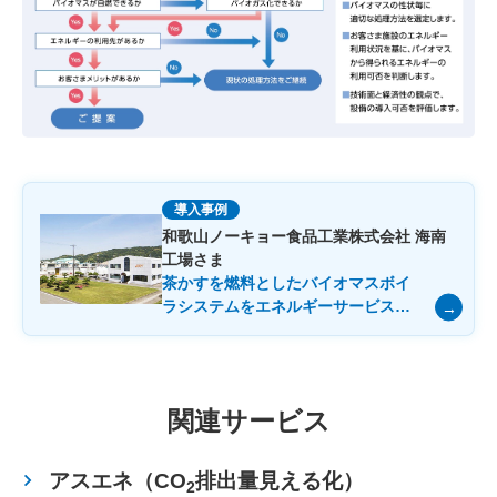
導入事例
和歌山ノーキョー食品工業株式会社 海南
工場さま
茶かすを燃料としたバイオマスボイ
ラシステムをエネルギーサービスで
導入した取り組みで、廃棄物量と
CO
排出量の削減を実現
2
関連サービス
アスエネ（CO
排出量見える化）
2