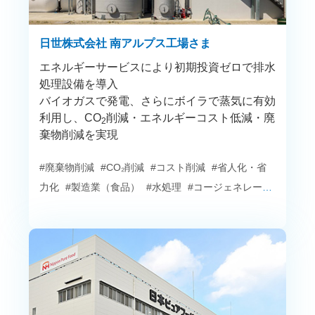
日世株式会社 南アルプス工場さま
エネルギーサービスにより初期投資ゼロで排水
処理設備を導入
バイオガスで発電、さらにボイラで蒸気に有効
利用し、CO
削減・エネルギーコスト低減・廃
2
棄物削減を実現
#廃棄物削減
#CO₂削減
#コスト削減
#省人化・省
力化
#製造業（食品）
#水処理
#コージェネレーシ
ョン
#エネルギーサービス