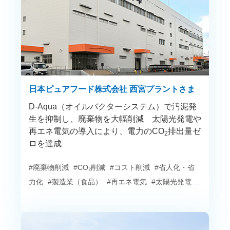
日本ピュアフード株式会社 西宮プラントさま
D-Aqua（オイルバクターシステム）で汚泥発
生を抑制し、廃棄物を大幅削減 太陽光発電や
再エネ電気の導入により、電力のCO
排出量ゼ
2
ロを達成
#廃棄物削減
#CO₂削減
#コスト削減
#省人化・省
力化
#製造業（食品）
#再エネ電気
#太陽光発電
#
水処理
#エネルギーサービス