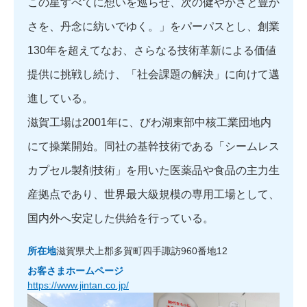
この星すべてに想いを巡らせ、次の健やかさと豊か
さを、丹念に紡いでゆく。」をパーパスとし、創業
130年を超えてなお、さらなる技術革新による価値
提供に挑戦し続け、「社会課題の解決」に向けて邁
進している。
滋賀工場は2001年に、びわ湖東部中核工業団地内
にて操業開始。同社の基幹技術である「シームレス
カプセル製剤技術」を用いた医薬品や食品の主力生
産拠点であり、世界最大級規模の専用工場として、
国内外へ安定した供給を行っている。
所在地
滋賀県犬上郡多賀町四手諏訪960番地12
お客さまホームページ
https://www.jintan.co.jp/