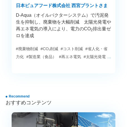
日本ピュアフード株式会社 西宮プラントさま
D-Aqua（オイルバクターシステム）で汚泥発
生を抑制し、廃棄物を大幅削減 太陽光発電や
再エネ電気の導入により、電力のCO
排出量ゼ
2
ロを達成
#廃棄物削減
#CO₂削減
#コスト削減
#省人化・省
力化
#製造業（食品）
#再エネ電気
#太陽光発電
#
水処理
#エネルギーサービス
Recommend
おすすめコンテンツ