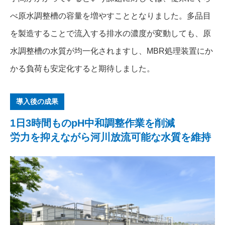
べ原水調整槽の容量を増やすこととなりました。多品目
を製造することで流入する排水の濃度が変動しても、原
水調整槽の水質が均一化されますし、MBR処理装置にか
かる負荷も安定化すると期待しました。
導入後の成果
1日3時間ものpH中和調整作業を削減
労力を抑えながら河川放流可能な水質を維持