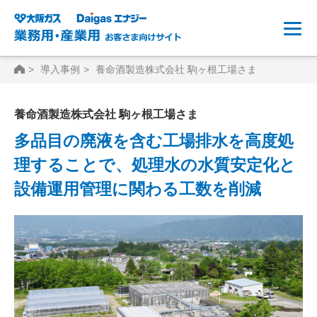
HOME
導入事例
養命酒製造株式会社 駒ヶ根工場さま
養命酒製造株式会社 駒ヶ根工場さま
多品目の廃液を含む工場排水を高度処
理することで、処理水の水質安定化と
設備運用管理に関わる工数を削減