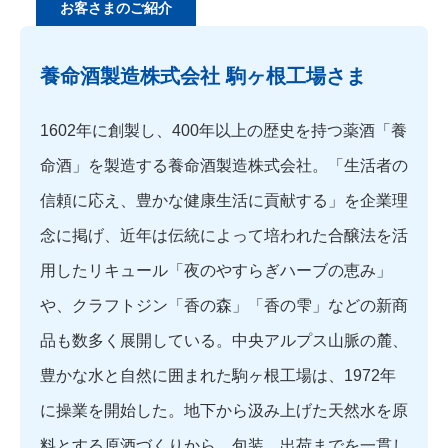
お客さまのご紹介
養命酒製造株式会社 駒ヶ根工場さま
1602年に創製し、400年以上の歴史を持つ薬酒「養
命酒」を製造する養命酒製造株式会社。「生活者の
信頼に応え、豊かな健康生活に貢献する」を企業理
念に掲げ、近年は伝統によって培われた合醸法を活
用したリキュール「夜のやすらぎハーブの恵み」
や、クラフトジン「香の森」「香の雫」などの新商
品も数多く展開している。中央アルプス山脈の麓、
豊かな水と自然に囲まれた駒ヶ根工場は、1972年
に操業を開始した。地下から汲み上げた天然水を原
料とする原酒づくりから、包装、出荷までを一貫し