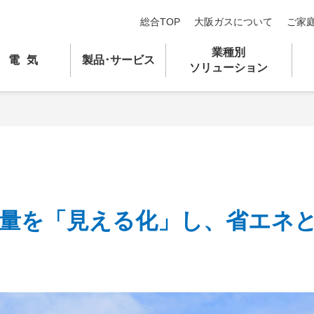
総合TOP
大阪ガスについて
ご家
業種別
電気
製品
･
サービス
ソリューション
気使用量を「見える化」し、省エネ