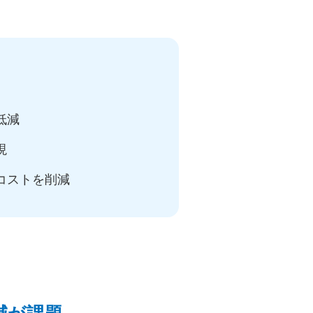
低減
現
コストを削減