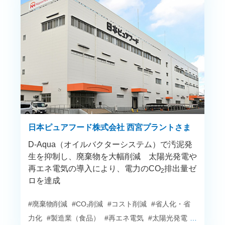
日本ピュアフード株式会社 西宮プラントさま
D-Aqua（オイルバクターシステム）で汚泥発
生を抑制し、廃棄物を大幅削減 太陽光発電や
再エネ電気の導入により、電力のCO
排出量ゼ
2
ロを達成
#廃棄物削減
#CO₂削減
#コスト削減
#省人化・省
力化
#製造業（食品）
#再エネ電気
#太陽光発電
#