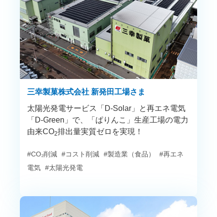
三幸製菓株式会社 新発田工場さま
太陽光発電サービス「D-Solar」と再エネ電気
「D-Green」で、「ぱりんこ」生産工場の電力
由来CO
排出量実質ゼロを実現！
2
#CO₂削減
#コスト削減
#製造業（食品）
#再エネ
電気
#太陽光発電