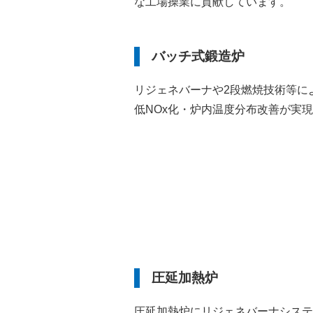
な工場操業に貢献しています。
バッチ式鍛造炉
リジェネバーナや2段燃焼技術等に
低NOx化・炉内温度分布改善が実
圧延加熱炉
圧延加熱炉にリジェネバーナシステ