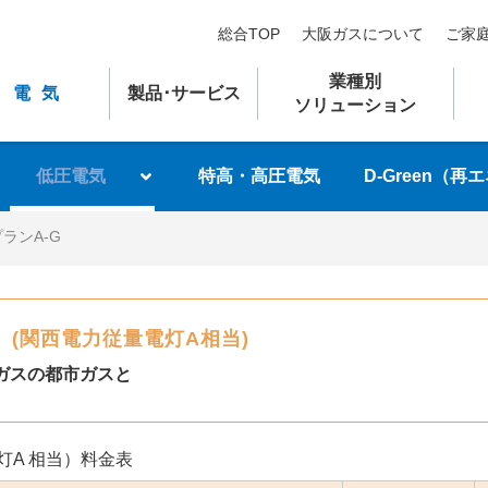
総合TOP
大阪ガスについて
ご家
業種別
電気
製品
･
サービス
ソリューション
低圧電気
特高・高圧電気
D-Green（再
ランA-G
G
(関西電力従量電灯A相当)
ガスの都市ガスと
灯A 相当）料金表